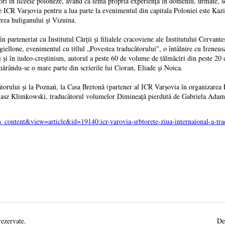
ori în liceele poloneze, având ca temă propria experienţă în domeniu, urmate, sear
de ICR Varşovia pentru a lua parte la evenimentul din capitala Poloniei este Kazi
ea huliganului şi Vizuina.
arteneriat cu Institutul Cărţii şi filialele cracoviene ale Institutului Cervantes
ellone, evenimentul cu titlul „Povestea traducătorului", o întâlnire cu Ireneusz 
ului şi în iudeo-creştinism, autorul a peste 60 de volume de tălmăciri din peste 20
mărându-se o mare parte din scrierile lui Cioran, Eliade şi Noica.
torului şi la Poznań, la Casa Bretonă (partener al ICR Varşovia în organizarea 
asz Klimkowski, traducătorul volumelor Dimineaţă pierdută de Gabriela Adameş
content&view=article&id=19140:icr-varovia-srbtorete-ziua-internaional-a-tr
rezervate.
De