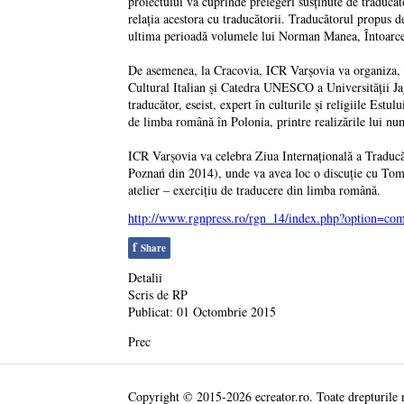
proiectului va cuprinde prelegeri susţinute de traducăt
relaţia acestora cu traducătorii. Traducătorul propus 
ultima perioadă volumele lui Norman Manea, Întoarcer
De asemenea, la Cracovia, ICR Varşovia va organiza, în p
Cultural Italian şi Catedra UNESCO a Universităţii Jagi
traducător, eseist, expert în culturile şi religiile Est
de limba română în Polonia, printre realizările lui nu
ICR Varşovia va celebra Ziua Internaţională a Traducă
Poznań din 2014), unde va avea loc o discuţie cu Tom
atelier – exerciţiu de traducere din limba română.
http://www.rgnpress.ro/rgn_14/index.php?option=com_
f
Share
Detalii
Scris de
RP
Publicat: 01 Octombrie 2015
Prec
Copyright © 2015-2026 ecreator.ro. Toate drepturile 