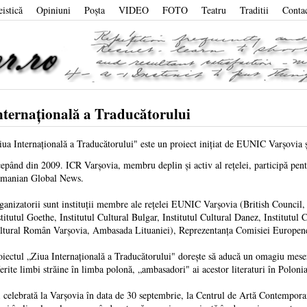
eistică
Opiniuni
Poşta
VIDEO
FOTO
Teatru
Traditii
Conta
nternaţională a Traducătorului
iua Internaţională a Traducătorului" este un proiect iniţiat de EUNIC Varşovia ş
cepând din 2009. ICR Varşovia, membru deplin şi activ al reţelei, participă pent
manian Global News.
ganizatorii sunt instituţii membre ale reţelei EUNIC Varşovia (British Council,
stitutul Goethe, Institutul Cultural Bulgar, Institutul Cultural Danez, Institutul C
ltural Român Varşovia, Ambasada Lituaniei), Reprezentanţa Comisiei Europene în
oiectul „Ziua Internaţională a Traducătorului" doreşte să aducă un omagiu meseri
ferite limbi străine în limba polonă, „ambasadori" ai acestor literaturi în Polonia
fi celebrată la Varşovia în data de 30 septembrie, la Centrul de Artă Contempo