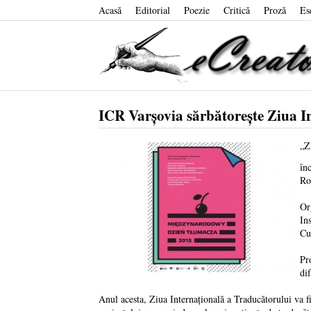
Acasă
Editorial
Poezie
Critică
Proză
Es
ICR Varşovia sărbătoreşte Ziua I
„Z
în
Ro
Or
In
Cu
Pr
di
Anul acesta, Ziua Internaţională a Traducătorului va 