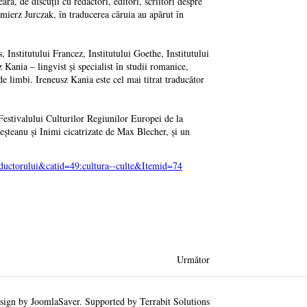
a, de discuţii cu redactori, editori, scriitori despre
mierz Jurczak, în traducerea căruia au apărut în
, Institutului Francez, Institutului Goethe, Institutului
Kania – lingvist şi specialist în studii romanice,
 de limbi. Ireneusz Kania este cel mai titrat traducător
Festivalului Culturilor Regiunilor Europei de la
teanu şi Inimi cicatrizate de Max Blecher, şi un
aductorului&catid=49:cultura--culte&Itemid=74
Următor
sign by
JoomlaSaver
. Supported by
Terrabit Solutions