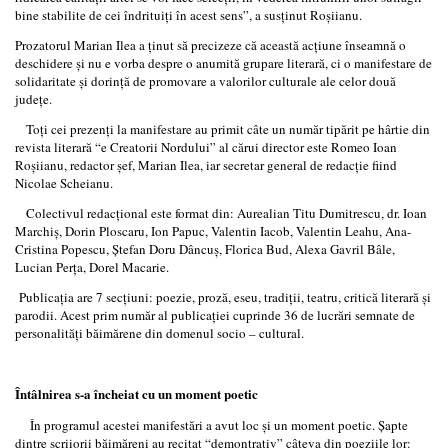
bine stabilite de cei îndrituiţi în acest sens”, a susţinut Roşiianu.
Prozatorul Marian Ilea a ţinut să precizeze că această acţiune înseamnă o
deschidere şi nu e vorba despre o anumită grupare literară, ci o manifestare de
solidaritate şi dorinţă de promovare a valorilor culturale ale celor două
judeţe.
Toţi cei prezenţi la manifestare au primit câte un număr tipărit pe hârtie din
revista literară “e Creatorii Nordului” al cărui director este Romeo Ioan
Roşiianu, redactor şef, Marian Ilea, iar secretar general de redacţie fiind
Nicolae Scheianu.
Colectivul redacţional este format din: Aurealian Titu Dumitrescu, dr. Ioan
Marchiş, Dorin Ploscaru, Ion Papuc, Valentin Iacob, Valentin Leahu, Ana-
Cristina Popescu, Ştefan Doru Dâncuş, Florica Bud, Alexa Gavril Bâle,
Lucian Perţa, Dorel Macarie.
Publicaţia are 7 secţiuni: poezie, proză, eseu, tradiţii, teatru, critică literară şi
parodii. Acest prim număr al publicaţiei cuprinde 36 de lucrări semnate de
personalităţi băimărene din domenul socio – cultural.
Întâlnirea s-a încheiat cu un moment poetic
În programul acestei manifestări a avut loc şi un moment poetic. Şapte
dintre scriiorii băimăreni au recitat “demontrativ” câteva din poeziile lor: