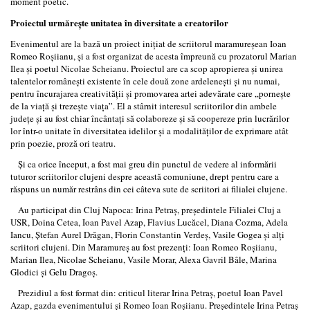
moment poetic.
Proiectul urmăreşte unitatea în diversitate a creatorilor
Evenimentul are la bază un proiect iniţiat de scriitorul maramureşean Ioan
Romeo Roşiianu, şi a fost organizat de acesta împreună cu prozatorul Marian
Ilea şi poetul Nicolae Scheianu. Proiectul are ca scop apropierea şi unirea
talentelor româneşti existente în cele două zone ardeleneşti şi nu numai,
pentru încurajarea creativităţii şi promovarea artei adevărate care „porneşte
de la viaţă şi trezeşte viaţa”. El a stârnit interesul scriitorilor din ambele
judeţe şi au fost chiar încântaţi să colaboreze şi să coopereze prin lucrărilor
lor într-o unitate în diversitatea idelilor şi a modalităţilor de exprimare atât
prin poezie, proză ori teatru.
Şi ca orice început, a fost mai greu din punctul de vedere al informării
tuturor scriitorilor clujeni despre această comuniune, drept pentru care a
răspuns un număr restrâns din cei câteva sute de scriitori ai filialei clujene.
Au participat din Cluj Napoca: Irina Petraş, preşedintele Filialei Cluj a
USR, Doina Cetea, Ioan Pavel Azap, Flavius Lucăcel, Diana Cozma, Adela
Iancu, Ştefan Aurel Drăgan, Florin Constantin Verdeş, Vasile Gogea şi alţi
scriitori clujeni. Din Maramureş au fost prezenţi: Ioan Romeo Roşiianu,
Marian Ilea, Nicolae Scheianu, Vasile Morar, Alexa Gavril Bâle, Marina
Glodici şi Gelu Dragoş.
Prezidiul a fost format din: criticul literar Irina Petraş, poetul Ioan Pavel
Azap, gazda evenimentului şi Romeo Ioan Roşiianu. Preşedintele Irina Petraş