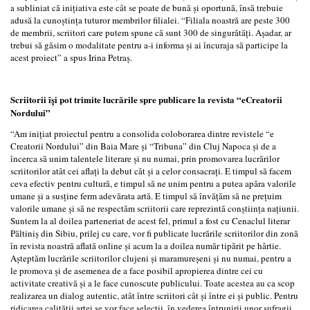
a subliniat că iniţiativa este cât se poate de bună şi oportună, însă trebuie
adusă la cunoştinţa tuturor membrilor filialei. “Filiala noastră are peste 300
de membrii, scriitori care putem spune că sunt 300 de singurătăţi. Aşadar, ar
trebui să găsim o modalitate pentru a-i informa şi ai încuraja să participe la
acest proiect” a spus Irina Petraş.
Scriitorii îşi pot trimite lucrările spre publicare la revista “eCreatorii
Nordului”
“Am iniţiat proiectul pentru a consolida coloborarea dintre revistele “e
Creatorii Nordului” din Baia Mare şi “Tribuna” din Cluj Napoca şi de a
încerca să unim talentele literare şi nu numai, prin promovarea lucrărilor
scriitorilor atât cei aflaţi la debut cât şi a celor consacraţi. E timpul să facem
ceva efectiv pentru cultură, e timpul să ne unim pentru a putea apăra valorile
umane şi a susţine ferm adevărata artă. E timpul să învăţăm să ne preţuim
valorile umane şi să ne respectăm scriitorii care reprezintă conştiinţa naţiunii.
Suntem la al doilea parteneriat de acest fel, primul a fost cu Cenaclul literar
Păltiniş din Sibiu, prilej cu care, vor fi publicate lucrările scriitorilor din zonă
în revista noastră aflată online şi acum la a doilea număr tipărit pe hârtie.
Aşteptăm lucrările scriitorilor clujeni şi maramureşeni şi nu numai, pentru a
le promova şi de asemenea de a face posibil apropierea dintre cei cu
activitate creativă şi a le face cunoscute publicului. Toate acestea au ca scop
realizarea un dialog autentic, atât între scriitori cât şi între ei şi public. Pentru
ridicarea calităţii artei se vor face selecţii, în vederea întrunirii unor sufragii