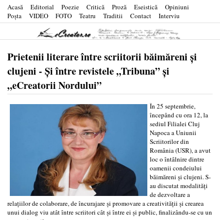
Acasă
Editorial
Poezie
Critică
Proză
Eseistică
Opiniuni
Poşta
VIDEO
FOTO
Teatru
Traditii
Contact
Interviu
Prietenii literare între scriitorii băimăreni şi
clujeni - Şi între revistele „Tribuna” şi
„eCreatorii Nordului”
În 25 septembrie,
începând cu ora 12, la
sediul Filialei Cluj
Napoca a Uniunii
Scriitorilor din
România (USR), a avut
loc o întâlnire dintre
oamenii condeiului
băimăreni şi clujeni. S-
au discutat modalităţi
de dezvoltare a
relaţiilor de colaborare, de încurajare şi promovare a creativităţii şi crearea
unui dialog viu atât între scriitori cât şi între ei şi public, finalizându-se cu un