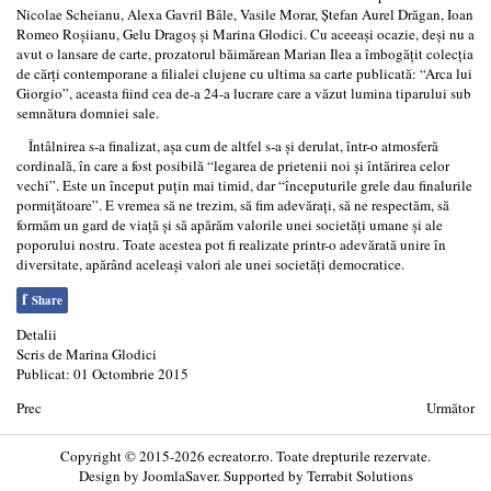
Nicolae Scheianu, Alexa Gavril Bâle, Vasile Morar, Ştefan Aurel Drăgan, Ioan
Romeo Roşiianu, Gelu Dragoş şi Marina Glodici. Cu aceeaşi ocazie, deşi nu a
avut o lansare de carte, prozatorul băimărean Marian Ilea a îmbogăţit colecţia
de cărţi contemporane a filialei clujene cu ultima sa carte publicată: “Arca lui
Giorgio”, aceasta fiind cea de-a 24-a lucrare care a văzut lumina tiparului sub
semnătura domniei sale.
Întâlnirea s-a finalizat, aşa cum de altfel s-a şi derulat, într-o atmosferă
cordinală, în care a fost posibilă “legarea de prietenii noi şi întărirea celor
vechi”. Este un început puţin mai timid, dar “începuturile grele dau finalurile
pormiţătoare”. E vremea să ne trezim, să fim adevăraţi, să ne respectăm, să
formăm un gard de viaţă şi să apărăm valorile unei societăţi umane şi ale
poporului nostru. Toate acestea pot fi realizate printr-o adevărată unire în
diversitate, apărând aceleaşi valori ale unei societăţi democratice.
f
Share
Detalii
Scris de
Marina Glodici
Publicat: 01 Octombrie 2015
Prec
Următor
Copyright © 2015-2026 ecreator.ro. Toate drepturile rezervate.
Design by
JoomlaSaver
. Supported by
Terrabit Solutions