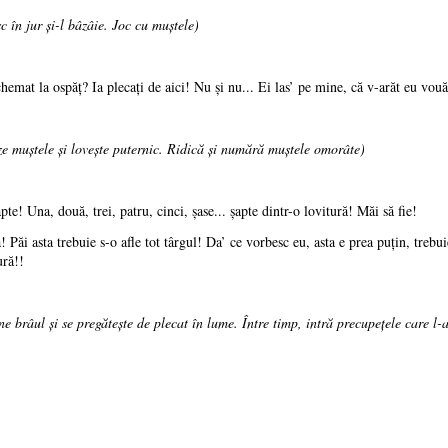
 în jur şi-l bâzâie. Joc cu muştele)
hemat la ospăţ? Ia plecaţi de aici! Nu şi nu... Ei las’ pe mine, că v-arăt eu vouă
eze muştele şi loveşte puternic. Ridică şi numără muştele omorâte)
te! Una, două, trei, patru, cinci, şase... şapte dintr-o lovitură! Măi să fie!
ă! Păi asta trebuie s-o afle tot târgul! Da’ ce vorbesc eu, asta e prea puţin, treb
ură!!
ne brâul şi se pregăteşte de plecat în lume. Între timp, intră precupeţele care l-