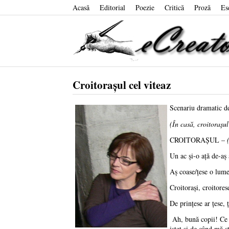
Acasă
Editorial
Poezie
Critică
Proză
Es
Croitoraşul cel viteaz
Scenariu dramatic d
(În casă, croitoraşul
CROITORAŞUL –
Un ac şi-o aţă de-aş
Aş coase/ţese o lume
Croitoraşi, croitore
De prinţese ar ţese, ţ
Ah, bună copii! Ce z
isteţ şi de când mă ş