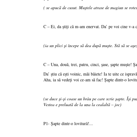
( se apucă de cusut. Muştele atrase de magiun se rotesc
C – Ei, da ştiţi că m-am enervat. Da’ pe voi cine v-a c
(ia un plici şi începe să dea după muşte. Stă să se aş
C – Una, două, trei, patru, cinci, şase, şapte muşte! Şap
Da’ ştiu că eşti voinic, măi băiete! Ia te uite ce isprav
Aha, ia să vedeţi voi ce-am să fac! Şapte dintr-o lovit
(se duce şi-şi coase un brâu pe care scrie şapte. Îşi pu
Vestea e preluată de la una la cealaltă – joc)
P1- Şapte dintr-o lovitură!...