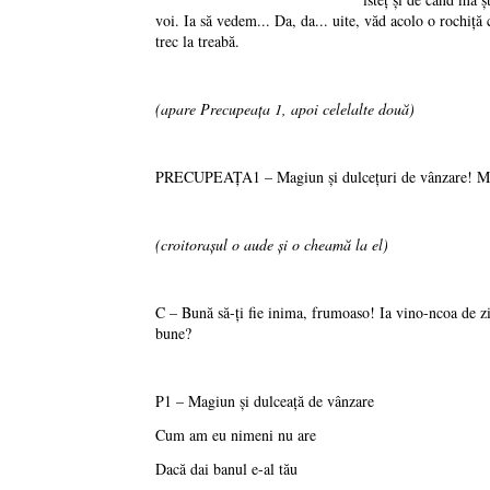
voi. Ia să vedem... Da, da... uite, văd acolo o rochiţă 
trec la treabă.
(apare Precupeaţa 1, apoi celelalte două)
PRECUPEAŢA1 – Magiun şi dulceţuri de vânzare! Magiu
(croitoraşul o aude şi o cheamă la el)
C – Bună să-ţi fie inima, frumoaso! Ia vino-ncoa de zic
bune?
P1 – Magiun şi dulceaţă de vânzare
Cum am eu nimeni nu are
Dacă dai banul e-al tău