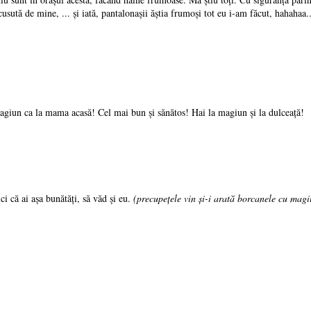
cusută de mine, ... şi iată, pantalonaşii ăştia frumoşi tot eu i-am făcut, hahahaa
n ca la mama acasă! Cel mai bun şi sănătos! Hai la magiun şi la dulceaţă!
i că ai aşa bunătăţi, să văd şi eu.
(precupeţele vin şi-i arată borcanele cu magi