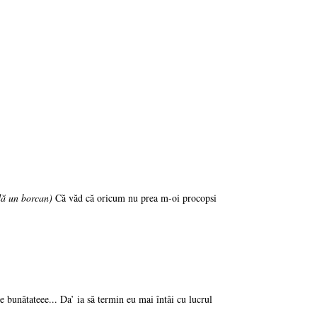
dă un borcan)
Că văd că oricum nu prea m-oi procopsi
 bunătateee... Da’ ia să termin eu mai întâi cu lucrul