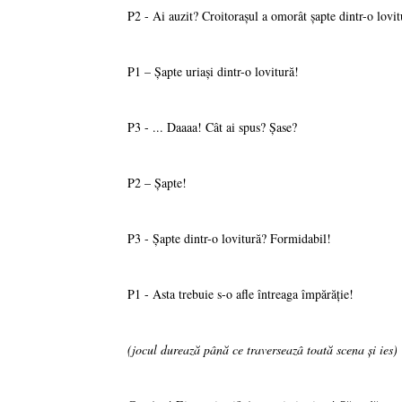
P2 - Ai auzit? Croitoraşul a omorât şapte dintr-o lovit
P1 – Şapte uriaşi dintr-o lovitură!
P3 - ... Daaaa! Cât ai spus? Şase?
P2 – Şapte!
P3 - Şapte dintr-o lovitură? Formidabil!
P1 - Asta trebuie s-o afle întreaga împărăţie!
(jocul durează până ce traverseazâ toată scena şi ies)