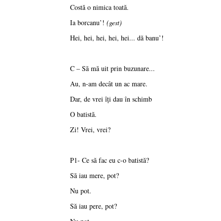
Costă o nimica toată.
Ia borcanu’!
(gest)
Hei, hei, hei, hei, hei... dă banu’!
C – Să mă uit prin buzunare...
Au, n-am decât un ac mare.
Dar, de vrei îţi dau în schimb
O batistă.
Zi! Vrei, vrei?
P1- Ce să fac eu c-o batistă?
Să iau mere, pot?
Nu pot.
Să iau pere, pot?