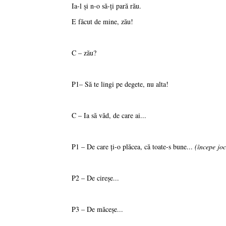
Ia-l şi n-o să-ţi pară rău.
E făcut de mine, zău!
C – zău?
P1– Să te lingi pe degete, nu alta!
C – Ia să văd, de care ai...
P1 – De care ţi-o plăcea, că toate-s bune...
(începe jo
P2 – De cireşe...
P3 – De măceşe...