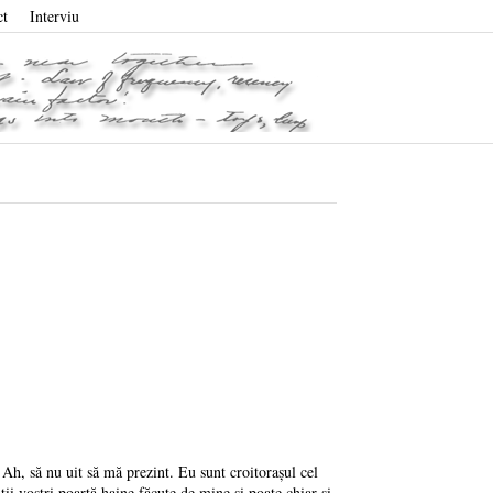
ct
Interviu
Ah, să nu uit să mă prezint. Eu sunt croitoraşul cel
ţii voştri poartă haine făcute de mine şi poate chiar şi