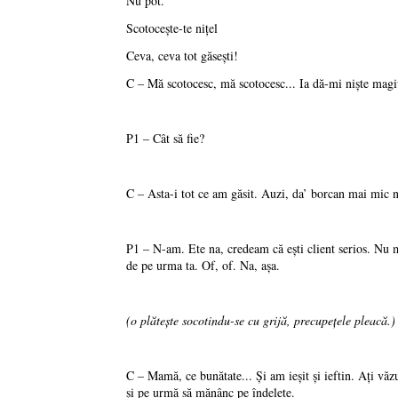
Nu pot.
Scotoceşte-te niţel
Ceva, ceva tot găseşti!
C – Mă scotocesc, mă scotocesc... Ia dă-mi nişte magi
P1 – Cât să fie?
C – Asta-i tot ce am găsit. Auzi, da’ borcan mai mic n
P1 – N-am. Ete na, credeam că eşti client serios. Nu ma
de pe urma ta. Of, of. Na, aşa.
(o plăteşte socotindu-se cu grijă, precupeţele pleacă.)
C – Mamă, ce bunătate... Şi am ieşit şi ieftin. Aţi vă
şi pe urmă să mănânc pe îndelete.