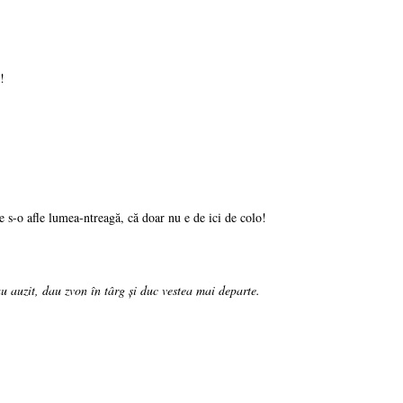
!
uie s-o afle lumea-ntreagă, că doar nu e de ici de colo!
au auzit, dau zvon în târg şi duc vestea mai departe.