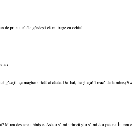
un de prune, că ăla gândeşti că-mi trage cu ochiul.
u ai?
i găseşti aşa magiun oricât ai căuta. Da’ hai, fie şi-aşa! Treacă de la mine.
(îi 
zut? M-am descurcat binişor. Asta o să-mi priască şi o să-mi dea putere. Îmmm ce