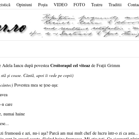
eistică
Opiniuni
Poşta
VIDEO
FOTO
Teatru
Traditii
Conta
Croitoraşul cel viteaz
e Adela Iancu după povestea
de Fraţii Grimm
 stă şi coase. Cântă, apoi îi vede pe copii)
(cântec)
Povestea mea se ţese-aşa:
 avea
-n care
se, numai haine
ese...
i frumoasă e azi, nu-i aşa? Parcă am mai mult chef de lucru într-o zi ca asta... 
tiu sunt în oraşul acesta, făcând haine frumoase. Mă ştiu toţi. Cu siguranţă părin