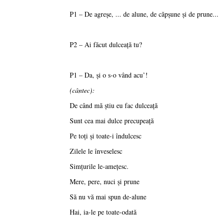
P1 – De agreşe, ... de alune, de căpşune şi de prune...
P2 – Ai făcut dulceaţă tu?
P1 – Da, şi o s-o vând acu’!
(cântec):
De când mă ştiu eu fac dulceaţă
Sunt cea mai dulce precupeaţă
Pe toţi şi toate-i îndulcesc
Zilele le înveselesc
Simţurile le-ameţesc.
Mere, pere, nuci şi prune
Să nu vă mai spun de-alune
Hai, ia-le pe toate-odată