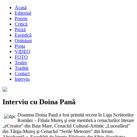
Acasă
Editorial
Poezie
Critică
Proză
Eseistică
Opiniuni
Poşta
VIDEO
FOTO
Teatru
Traditii
Contact
Interviu
Interviu cu Doina Pană
Doamna Doina Pană a fost primită recent în Liga Scriitorilor
Români – Filiala Mureş şi este membră a cenaclurilor literare
„eCreator” din Baia Mare, Cenaclul Cultural-Artistic „Luceafărul”
din Târgu-Mureş şi Cenaclul “Serile Meteorei” din Iernut.
Absolventă a Facultăţii de Istorie-Filologie din Sibiu (facultatea