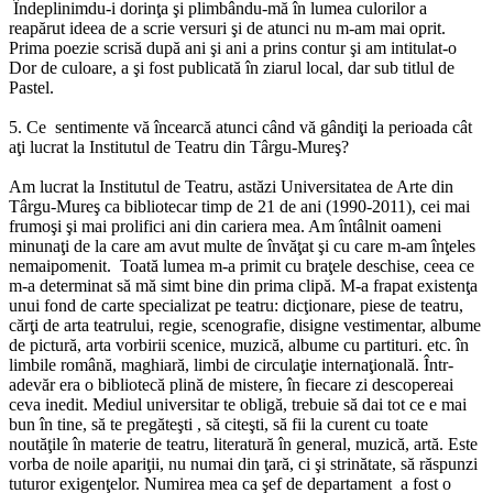
Îndeplinimdu-i dorinţa şi plimbându-mă în lumea culorilor a
reapărut ideea de a scrie versuri şi de atunci nu m-am mai oprit.
Prima poezie scrisă după ani şi ani a prins contur şi am intitulat-o
Dor de culoare, a şi fost publicată în ziarul local, dar sub titlul de
Pastel.
5. Ce sentimente vă încearcă atunci când vă gândiţi la perioada cât
aţi lucrat la Institutul de Teatru din Târgu-Mureş?
Am lucrat la Institutul de Teatru, astăzi Universitatea de Arte din
Târgu-Mureş ca bibliotecar timp de 21 de ani (1990-2011), cei mai
frumoşi şi mai prolifici ani din cariera mea. Am întâlnit oameni
minunaţi de la care am avut multe de învăţat şi cu care m-am înţeles
nemaipomenit. Toată lumea m-a primit cu braţele deschise, ceea ce
m-a determinat să mă simt bine din prima clipă. M-a frapat existenţa
unui fond de carte specializat pe teatru: dicţionare, piese de teatru,
cărţi de arta teatrului, regie, scenografie, disigne vestimentar, albume
de pictură, arta vorbirii scenice, muzică, albume cu partituri. etc. în
limbile română, maghiară, limbi de circulaţie internaţională. Într-
adevăr era o bibliotecă plină de mistere, în fiecare zi descopereai
ceva inedit. Mediul universitar te obligă, trebuie să dai tot ce e mai
bun în tine, să te pregăteşti , să citeşti, să fii la curent cu toate
noutăţile în materie de teatru, literatură în general, muzică, artă. Este
vorba de noile apariţii, nu numai din ţară, ci şi strinătate, să răspunzi
tuturor exigenţelor. Numirea mea ca şef de departament a fost o