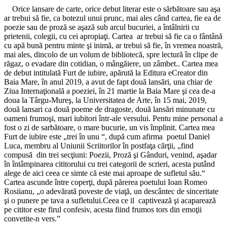
Orice lansare de carte, orice debut literar este o sărbătoare sau aşa
ar trebui să fie, ca botezul unui prunc, mai ales când cartea, fie ea de
poezie sau de proză se aşază sub arcul bucuriei, a întâlnirii cu
prietenii, colegii, cu cei apropiaţi. Cartea ar trebui să fie ca o fântână
cu apă bună pentru minte şi inimă, ar trebui să fie, în vremea noastră,
mai ales, dincolo de un volum de bibliotecă, spre lectură în clipe de
răgaz, o evadare din cotidian, o mângăiere, un zâmbet.. Cartea mea
de debut intitulată Furt de iubire, apărută la Editura eCreator din
Baia Mare, în anul 2019, a avut de fapt două lansări, una chiar de
Ziua Internaţională a poeziei, în 21 martie la Baia Mare şi cea de-a
doua la Târgu-Mureş, la Universitatea de Arte, în 15 mai, 2019,
două lansari ca două poeme de dragoste, două lansări minunate cu
oameni frumoşi, mari iubitori într-ale versului. Pentu mine personal a
fost o zi de sarbătoare, o mare bucurie, un vis împlinit. Cartea mea
Furt de iubire este „trei în unu “, după cum afirma poetul Daniel
Luca, membru al Uniunii Scriitorilor în postfaţa cărţii, „find
compusă din trei secţiuni: Poezii, Proză şi Gânduri, venind, aşadar
în întâmpinarea cititorului cu trei categorii de scrieri, acesta putând
alege de aici ceea ce simte că este mai aproape de sufletul său.“
Cartea ascunde între coperţi, după părerea poetului Ioan Romeo
Rosiianu, „o adevărată poveste de viaţă, un descântec de sinceritate
şi o punere pe tava a sufletului.Ceea ce il captivează şi acaparează
pe cititor este firul confesiv, acesta fiind frumos tors din emoţii
convetite-n vers.”