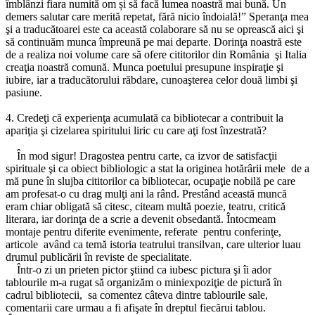
îmblânzi fiara numită om și să facă lumea noastră mai bună. Un
demers salutar care merită repetat, fără nicio îndoială!” Speranţa mea
şi a traducătoarei este ca această colaborare să nu se oprească aici şi
să continuăm munca împreună pe mai departe. Dorinţa noastră este
de a realiza noi volume care să ofere cititorilor din România şi Italia
creaţia noastră comună. Munca poetului presupune inspiraţie şi
iubire, iar a traducătorului răbdare, cunoaşterea celor două limbi şi
pasiune.
4. Credeţi că experienţa acumulată ca bibliotecar a contribuit la
apariţia şi cizelarea spiritului liric cu care aţi fost înzestrată?
În mod sigur! Dragostea pentru carte, ca izvor de satisfacţii
spirituale şi ca obiect bibliologic a stat la originea hotărârii mele de a
mă pune în slujba cititorilor ca bibliotecar, ocupaţie nobilă pe care
am profesat-o cu drag mulţi ani la rând. Prestând această muncă
eram chiar obligată să citesc, citeam multă poezie, teatru, critică
literara, iar dorinţa de a scrie a devenit obsedantă. Întocmeam
montaje pentru diferite evenimente, referate pentru conferinţe,
articole având ca temă istoria teatrului transilvan, care ulterior luau
drumul publicării în reviste de specialitate.
Într-o zi un prieten pictor ştiind ca iubesc pictura şi îi ador
tablourile m-a rugat să organizăm o miniexpoziţie de pictură în
cadrul bibliotecii, sa comentez câteva dintre tablourile sale,
comentarii care urmau a fi afişate în dreptul fiecărui tablou.