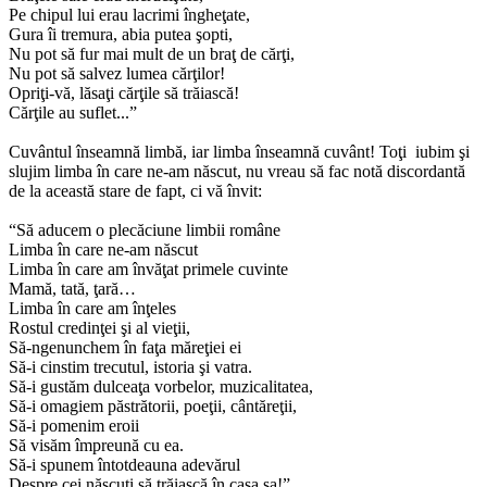
Pe chipul lui erau lacrimi îngheţate,
Gura îi tremura, abia putea şopti,
Nu pot să fur mai mult de un braţ de cărţi,
Nu pot să salvez lumea cărţilor!
Opriţi-vă, lăsaţi cărţile să trăiască!
Cărţile au suflet...”
Cuvântul înseamnă limbă, iar limba înseamnă cuvânt! Toţi iubim şi
slujim limba în care ne-am născut, nu vreau să fac notă discordantă
de la această stare de fapt, ci vă învit:
“Să aducem o plecăciune limbii române
Limba în care ne-am născut
Limba în care am învăţat primele cuvinte
Mamă, tată, ţară…
Limba în care am înţeles
Rostul credinţei şi al vieţii,
Să-ngenunchem în faţa măreţiei ei
Să-i cinstim trecutul, istoria şi vatra.
Să-i gustăm dulceaţa vorbelor, muzicalitatea,
Să-i omagiem păstrătorii, poeţii, cântăreţii,
Să-i pomenim eroii
Să visăm împreună cu ea.
Să-i spunem întotdeauna adevărul
Despre cei născuţi să trăiască în casa sa!”