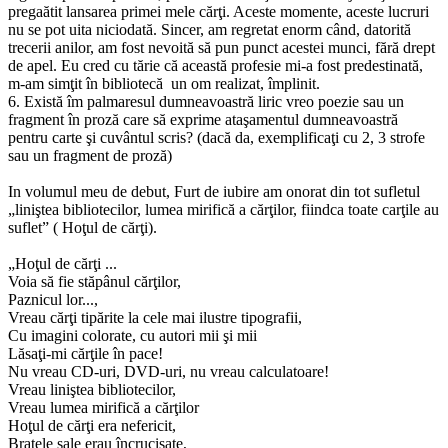
pregaătit lansarea primei mele cărţi. Aceste momente, aceste lucruri
nu se pot uita niciodată. Sincer, am regretat enorm când, datorită
trecerii anilor, am fost nevoită să pun punct acestei munci, fără drept
de apel. Eu cred cu tărie că această profesie mi-a fost predestinată,
m-am simţit în bibliotecă un om realizat, împlinit.
6. Există îm palmaresul dumneavoastră liric vreo poezie sau un
fragment în proză care să exprime ataşamentul dumneavoastră
pentru carte şi cuvântul scris? (dacă da, exemplificaţi cu 2, 3 strofe
sau un fragment de proză)
In volumul meu de debut, Furt de iubire am onorat din tot sufletul
„liniştea bibliotecilor, lumea mirifică a cărţilor, fiindca toate carţile au
suflet” ( Hoţul de cărţi).
„Hoţul de cărţi ...
Voia să fie stăpânul cărţilor,
Paznicul lor...,
Vreau cărţi tipărite la cele mai ilustre tipografii,
Cu imagini colorate, cu autori mii şi mii
Lăsaţi-mi cărţile în pace!
Nu vreau CD-uri, DVD-uri, nu vreau calculatoare!
Vreau liniştea bibliotecilor,
Vreau lumea mirifică a cărţilor
Hoţul de cărţi era nefericit,
Braţele sale erau încrucişate,