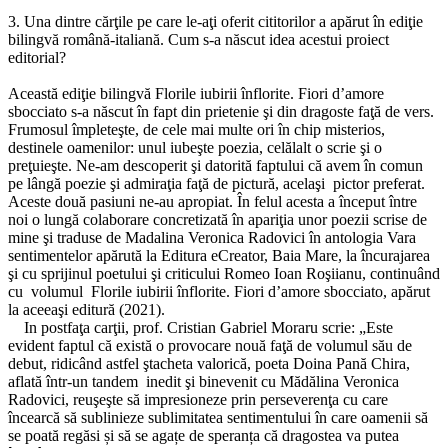
3. Una dintre cărţile pe care le-aţi oferit cititorilor a apărut în ediţie
bilingvă română-italiană. Cum s-a născut idea acestui proiect
editorial?
Această ediţie bilingvă Florile iubirii înflorite. Fiori d’amore
sbocciato s-a născut în fapt din prietenie şi din dragoste faţă de vers.
Frumosul împleteşte, de cele mai multe ori în chip misterios,
destinele oamenilor: unul iubeşte poezia, celălalt o scrie şi o
preţuieşte. Ne-am descoperit şi datorită faptului că avem în comun
pe lângă poezie şi admiraţia faţă de pictură, acelaşi pictor preferat.
Aceste două pasiuni ne-au apropiat. În felul acesta a început între
noi o lungă colaborare concretizată în apariţia unor poezii scrise de
mine şi traduse de Madalina Veronica Radovici în antologia Vara
sentimentelor apărută la Editura eCreator, Baia Mare, la încurajarea
şi cu sprijinul poetului şi criticului Romeo Ioan Roşiianu, continuând
cu volumul Florile iubirii înflorite. Fiori d’amore sbocciato, apărut
la aceeaşi editură (2021).
In postfaţa carţii, prof. Cristian Gabriel Moraru scrie: „Este
evident faptul că există o provocare nouă faţă de volumul său de
debut, ridicând astfel ştacheta valorică, poeta Doina Pană Chira,
aflată într-un tandem inedit şi binevenit cu Mădălina Veronica
Radovici, reuşeşte să impresioneze prin perseverenţa cu care
încearcă să sublinieze sublimitatea sentimentului în care oamenii să
se poată regăsi și să se agațe de speranța că dragostea va putea