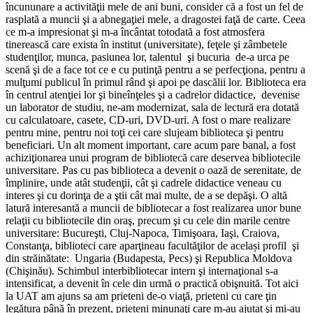
încununare a activităţii mele de ani buni, consider că a fost un fel de
rasplată a muncii şi a abnegaţiei mele, a dragostei faţă de carte. Ceea
ce m-a impresionat şi m-a încântat totodată a fost atmosfera
tinerească care exista în institut (universitate), feţele şi zâmbetele
studenţilor, munca, pasiunea lor, talentul şi bucuria de-a urca pe
scenă şi de a face tot ce e cu putinţă pentru a se perfecţiona, pentru a
mulţumi publicul în primul rând şi apoi pe dascălii lor. Biblioteca era
în centrul atenţiei lor şi bineînţeles şi a cadrelor didactice, devenise
un laborator de studiu, ne-am modernizat, sala de lectură era dotată
cu calculatoare, casete, CD-uri, DVD-uri. A fost o mare realizare
pentru mine, pentru noi toţi cei care slujeam biblioteca şi pentru
beneficiari. Un alt moment important, care acum pare banal, a fost
achiziţionarea unui program de bibliotecă care deservea bibliotecile
universitare. Pas cu pas biblioteca a devenit o oază de serenitate, de
împlinire, unde atât studenţii, cât şi cadrele didactice veneau cu
interes şi cu dorinţa de a ştii cât mai multe, de a se depăşi. O altă
latură interesantă a muncii de bibliotecar a fost realizarea unor bune
relaţii cu bibliotecile din oraş, precum şi cu cele din marile centre
universitare: Bucureşti, Cluj-Napoca, Timişoara, Iaşi, Craiova,
Constanţa, biblioteci care aparţineau facultăţilor de același profil şi
din străinătate: Ungaria (Budapesta, Pecs) şi Republica Moldova
(Chişinău). Schimbul interbibliotecar intern şi internaţional s-a
intensificat, a devenit în cele din urmă o practică obişnuită. Tot aici
la UAT am ajuns sa am prieteni de-o viaţă, prieteni cu care ţin
legătura până în prezent, prieteni minunaţi care m-au ajutat şi mi-au