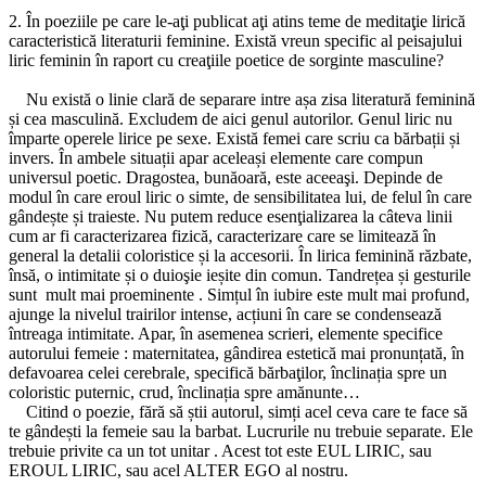
2. În poeziile pe care le-aţi publicat aţi atins teme de meditaţie lirică
caracteristică literaturii feminine. Există vreun specific al peisajului
liric feminin în raport cu creaţiile poetice de sorginte masculine?
Nu există o linie clară de separare intre așa zisa literatură feminină
și cea masculină. Excludem de aici genul autorilor. Genul liric nu
împarte operele lirice pe sexe. Există femei care scriu ca bărbații și
invers. În ambele situații apar aceleași elemente care compun
universul poetic. Dragostea, bunăoară, este aceeaşi. Depinde de
modul în care eroul liric o simte, de sensibilitatea lui, de felul în care
gândește și traieste. Nu putem reduce esenţializarea la câteva linii
cum ar fi caracterizarea fizică, caracterizare care se limitează în
general la detalii coloristice și la accesorii. În lirica feminină răzbate,
însă, o intimitate și o duioşie ieșite din comun. Tandrețea și gesturile
sunt mult mai proeminente . Simțul în iubire este mult mai profund,
ajunge la nivelul trairilor intense, acțiuni în care se condensează
întreaga intimitate. Apar, în asemenea scrieri, elemente specifice
autorului femeie : maternitatea, gândirea estetică mai pronunțată, în
defavoarea celei cerebrale, specifică bărbaţilor, înclinația spre un
coloristic puternic, crud, înclinația spre amănunte…
Citind o poezie, fără să știi autorul, simți acel ceva care te face să
te gândești la femeie sau la barbat. Lucrurile nu trebuie separate. Ele
trebuie privite ca un tot unitar . Acest tot este EUL LIRIC, sau
EROUL LIRIC, sau acel ALTER EGO al nostru.