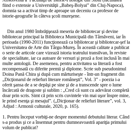
fiind o extensie a Universităţii „Babeş-Bolyai” din Cluj-Napoca),
domnia sa a activat timp de aproape un deceniu ca profesor de
istorie-geografie în câteva şcoli mureşene.
Din anul 1980 îmbrăţişează meseria de bibliotecar şi devine
bibliotecar principal la Biblioteca Municipală din Târnăveni, iar în
perioada (1990-2011) funcţionează ca bibliotecar şi bibliotecar-şef la
Universitatea de Arte din Târgu-Mureş. În această calitate a publicat
o serie de articole care vizează istoria teatrului transilvan, în reviste
de specialitate, iar ca autoare de versuri şi proză a fost inclusă în mai
multe antologii. De asemenea, pentru activitatea sa literară a fost
recompensată cu diferite premii şi diplome. Scrie sub pseudonimul
Doina Pană Chira şi după cum mărturiseşte - într-un fragment din
„Dicţionarul de reliefuri literare româneşti”, Vol. 3” - poezia i-a
oferit şansa de a se depăşi pe sine şi de a transcende spre o lume
încărcată de dragoste şi sublim : „Cred că sunt cu adevărat completă
doar prin scris. Simt că prin scris cuvintele vin mai uşor înspre mine,
le prind esenţa şi mesajul”. („Dicţionar de reliefuri literare”, vol. 3,
Adjud : Armonii culturale, 2020, p. 165).
1. Pentru început vorbiţi-ne despre momentul debutului literar. Când
s-a produs şi ce a însemnat pentru dumneavoastră apariţia primului
volum de publicat?