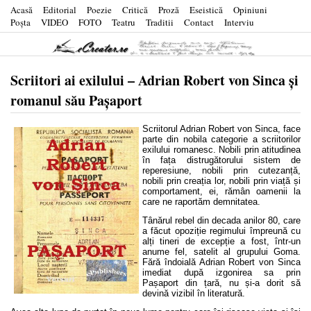
Acasă
Editorial
Poezie
Critică
Proză
Eseistică
Opiniuni
Poşta
VIDEO
FOTO
Teatru
Traditii
Contact
Interviu
Scriitori ai exilului – Adrian Robert von Sinca și
romanul său Pașaport
Scriitorul Adrian Robert von Sinca, face
parte din nobila categorie a scriitorilor
exilului romanesc. Nobili prin atitudinea
în fața distrugătorului sistem de
reperesiune, nobili prin cutezanță,
nobili prin creația lor, nobili prin viață și
comportament, ei, rămân oamenii la
care ne raportăm demnitatea.
Tânărul rebel din decada anilor 80, care
a făcut opoziție regimului împreună cu
alți tineri de excepție a fost, într-un
anume fel, satelit al grupului Goma.
Fără îndoială Adrian Robert von Sinca
imediat după izgonirea sa prin
Pașaport din țară, nu și-a dorit să
devină vizibil în literatură.