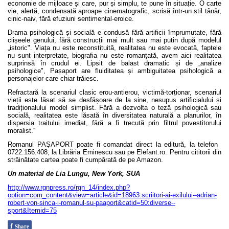
economie de mijloace și care, pur și simplu, te pune în situație. O carte
vie, alertă, condensată aproape cinematografic, scrisă într-un stil tânăr,
cinic-naiv, fără efuziuni sentimental-eroice.
Drama psihologică și socială e condusă fără artificii împrumutate, fără
clișeele genului, fără construcții mai mult sau mai putin după modelul
„istoric". Viața nu este reconstituită, realitatea nu este evocată, faptele
nu sunt interpretate, biografia nu este romanțată, avem aici realitatea
surprinsă în crudul ei. Lipsit de balast dramatic și de „analize
psihologice", Pașaport are fluiditatea și ambiguitatea psihologică a
personajelor care chiar trăiesc.
Refractară la scenariul clasic erou-antierou, victimă-torționar, scenariul
vieții este lăsat să se desfășoare de la sine, nesupus artificialului și
tradiționalului model simplist. Fără a dezvolta o teză psihologică sau
socială, realitatea este lăsată în diversitatea naturală a planurilor, în
dispersia traitului imediat, fără a fi trecută prin filtrul povestitorului
moralist.''
Romanul PAŞAPORT poate fi comandat direct la editură, la telefon
0722.156.408
, la Librăria Eminescu sau pe Elefant.ro. Pentru cititorii din
străinătate cartea poate fi cumpărată de pe Amazon.
Un material de Lia Lungu, New York, SUA
http://www.rgnpress.ro/rgn_14/index.php?
option=com_content&view=article&id=18963:scriitori-ai-exilului--adrian-
robert-von-sinca-i-romanul-su-paaport&catid=50:diverse--
sport&Itemid=75
f
Share