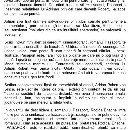
Avea alte lupe de purtat în noua lume pentru care își riscase viata și își
pierduse bucuria tinereții. Dar când a decis să reia scrisul, Pasaport a
însemnat redefinirea lui Adrinan prin cel care devenit Robert, l-a scos
din nefiinta pe primul.
Adrian și-a trăit dramele salvându-se prin iubiri carnale pentru femeia
momentului și prin iubirea față de mama sa. Mai târziu, Robert obosit
sau tensionat (mai ales din cauza inutilității speranțelor) se salvează în
același fel.
Scris într-un ritm alert și oarecum cinematografic, romanul Pașaport, te
pune în fața unei altfel de literatură. O literatură modernă, scenografică,
uneori ludică, care poate fi usor tipărită în formatul cărților – benzi
ilustrate. Pașaport este, fără îndoială o carte pe care nu o poți lăsa din
mână. Lipsită de slogane, ură sau declarații mercenare, cartea te poartă
lângă sfințenia martirajului. Contestată sau acceptată, scrierea lui
Adrian Robert von Sinca incită. Odată intrată odată într-un circuit,
cartea se poate vinde foarte bine, neînsemnând că te va arunca în zona
consumismului gen fast food!
Scriitor neconventional lipsit de meschinării și orgolii, Adrian Robert von
Sinca, este ușor de înțeles ca om. Îl extragi din context, te dai un pas
înapoi și scnâdu-l de la aceea distanță, vei avea dimensiunea omului
sensibil și bun, însingurat și împlinit în neîmpliniri, cinic și ironic,
jucându-se pe sine mereu la ruleta vieții.
În cuvantul de deschidere al romanului Pașaport, Rodica Enache intra
într-o perfectă simbioză cu frazarea cărții, radiografiind în puține cuvinte
acțiunea și pe actantul ei scenic. Într-o prezentare jurnalistică a
romanului, cum este aceasta, nu putea lipsi prefațarea Rodicăi Enache:
,,PAȘAPORT este o realitate trăită, semnificativă, oferită cu mare