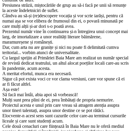
Presiunea străzii, miștocăriile de grup au să-i facă pe unii să renunțe
la aceste îndeletniciri de suflet.
Cândva au să-și (re)descopere vocația și vor scrie iarăși, pentru că
numai așa se vor elibera de frumosul din ei, o povară minunată pe
care mulți alții și-ar dori s-o poată avea.
Prezentul număr vine în continuarea și-n întregirea unui concept mai
larg, de imortalizare a unor realități literare băimărene,
maramureșene și românești.
Dar, cum arta nu are granițe și nici nu poate fi delimitată cumva
teritorial... vorbim atunci de universalitate.
Cu largul sprijin al Primăriei Baia Mare am realizat un număr special
de revistă dedicat teatrului, un altul alocat poeților locali care-au scris
în pandemie, acum acesta.
A meritat efortul, munca era necesară.
Sigur că pot exista voci ce vor clama versiuni, care vor spune că ei
ar fi făcut altfel.
Așa este!
Să facă mai întâi, abia apoi să vorbească!
Mulți sunt prea plini de ei, prea îmbătați de propria nemurire.
Proiectul acesta e unul prin care vreau să atragem atenția asupra
unor tineri talentați, asupra unor destine ce se pot rătăci.
Elocvente-n acest sens sunt cazurile celor care-au terminat cursurile
liceale și care sunt studenți acum.
Cele două cenacluri care ființează în Baia Mare nu le oferă mediul