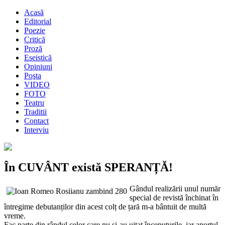
Acasă
Editorial
Poezie
Critică
Proză
Eseistică
Opiniuni
Poşta
VIDEO
FOTO
Teatru
Traditii
Contact
Interviu
În CUVÂNT există SPERANȚĂ!
Gândul realizării unul număr
special de revistă închinat în
întregime debutanților din acest colț de țară m-a bântuit de multă
vreme.
Fac parte din rândul celor care nu și-au uitat începuturile, iar aportul