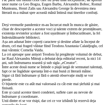
unor nume ca Geo Bogza, Eugen Barbu, Alexandru Boboc, Romul
Munteanu, Henri Zalis sau Alexandru George în devenirea mea
literară m-a mânat spre această mână întinsă mai tinerilor confrați.
Deși vremurile pandemice m-au încurcat mult în munca de găsire,
chiar de descoperire a acestor voci și talente extrem de promițătoare,
existența revistelor școlare a fost ușurătoare și îmbucurătoare, la fel
îndestulătoarele biblioteci.
Așa am adunat între coperți caractere și destine aflate la început de
drum, cel mai fraged vlăstar fiind Teodora Anastasia Calaidjoglu, cel
mai vârstnic Cornelia Vaida.
La cei aproape șase anișori Teodora își pregătește volumul de debut,
iar Raul Alexandru Mitruți a debutat deja editorial recent, la nici 14
ani, sub îndrumarea noastră și sub sigla „eCreator”.
Între aceste două nume se întinde o plajă largă de semnatari talentați,
fapt ce ne îngăduie speranța într-o mai bună zi literară mâine.
Sigur că fără îndrumare și fără o atentă observație mulți se vor
pierde.
O bijuterie este cu atât mai valoroasă cu cât este mai șlefuită și mai
finisată.
Este și cazul acestor tineri condeieri, suflete care au nevoie de
îndrumare și coordonare.
Unii dintre ei se vor risipi, dar cei ce vor izbândi își rezervă deja
cununile de lauri.